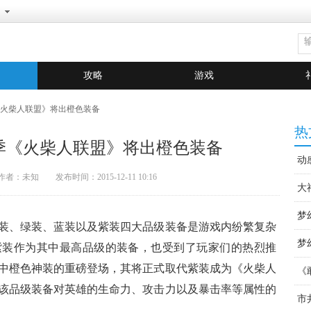
攻略
游戏
《火柴人联盟》将出橙色装备
热
季《火柴人联盟》将出橙色装备
动
未知 发布时间：2015-12-11 10:16
元
大
梦
装、绿装、蓝装以及紫装四大品级装备是游戏内纷繁复杂
梦
紫装作为其中最高品级的装备，也受到了玩家们的热烈推
中橙色神装的重磅登场，其将正式取代紫装成为《火柴人
《
该品级装备对英雄的生命力、攻击力以及暴击率等属性的
市