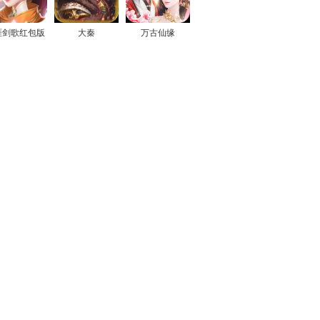
涯剑歌红包版
大秦
万古仙缘