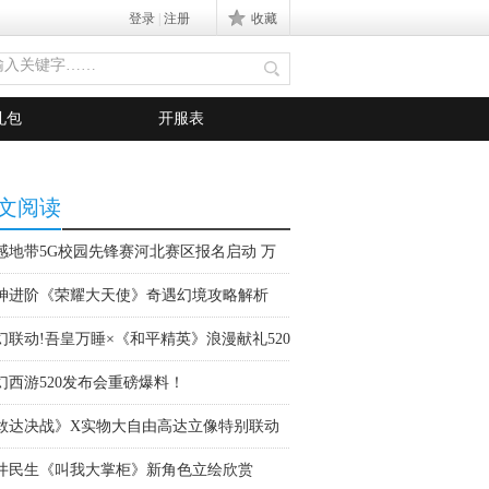
登录
|
注册
信息
收藏
礼包
开服表
文阅读
感地带5G校园先锋赛河北赛区报名启动 万
大奖等你拿
神进阶《荣耀大天使》奇遇幻境攻略解析
幻联动!吾皇万睡×《和平精英》浪漫献礼520
幻西游520发布会重磅爆料！
敢达决战》X实物大自由高达立像特别联动
井民生《叫我大掌柜》新角色立绘欣赏