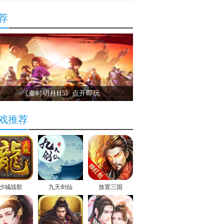
荐
《秦时明月H5》点开即玩
戏推荐
沙城战歌
九天剑仙
放置三国